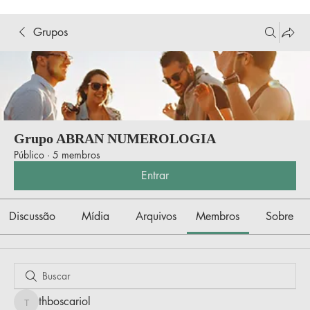
Grupos
Grupo ABRAN NUMEROLOGIA
Público
·
5 membros
Entrar
Discussão
Mídia
Arquivos
Membros
Sobre
thboscariol
thboscariol