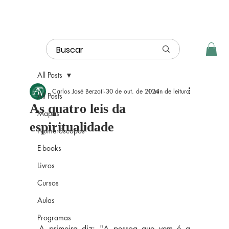
All Posts
Carlos José Berzoti
30 de out. de 2024
1 min de leitura
All Posts
As quatro leis da
Mapas
espiritualidade
Numeróscopos
E-books
Livros
Cursos
Aulas
Programas
A primeira diz: "A pessoa que vem é a 