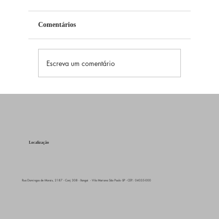
Comentários
Escreva um comentário
Numerologia Pitagórica: Descubra Seu
Significado da Numerologia Pitagórica
Localização
Rua Domingos de Morais, 2187 - Conj 308 - Xangai - Vila Mariana São Paulo -SP - CEP.: 04035-000