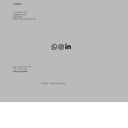
Contatos
(11) 94334-1001
info@abran.com.br
Carlos Berzöti
CNPJ 01.497.876/0001-58
Todos os direitos reservados
1996 / 2026 - Abran
Política de Privacidade
© 2026 – Criado com Winove