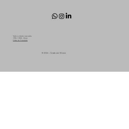
Todos os direitos reservados
1996 / 2026 - Abran
Política de Privacidade
© 2026 – Criado com Winove