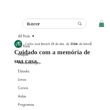
All Posts
Carlos José Berzoti
28 de dez. de 2024
1 min de leitura
All Posts
Cuidado com a memória de
Mapas
sua casa.
Numeróscopos
E-books
Livros
Cursos
Aulas
Programas