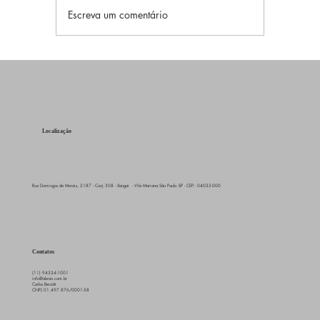
Escreva um comentário
Numerologia Pitagórica: Descubra Seu
Significado da Numerologia Pitagórica
Localização
Rua Domingos de Morais, 2187 - Conj 308 - Xangai - Vila Mariana São Paulo -SP - CEP.: 04035-000
Contatos
(11) 94334-1001
info@abran.com.br
Carlos Berzöti
CNPJ 01.497.876/0001-58