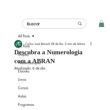
All Posts
Carlos José Berzoti
28 de fev.
2 min de leitura
All Posts
Descubra a Numerologia
Mapas
com a ABRAN
Numeróscopos
Atualizado:
6 de abr.
E-books
Livros
Cursos
Aulas
Programas