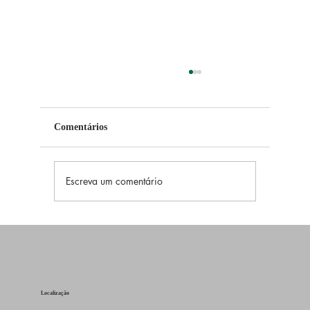
Comentários
Escreva um comentário
Numerologia Pitagórica: Descubra Seu
Significado da Numerologia Pitagórica
Localização