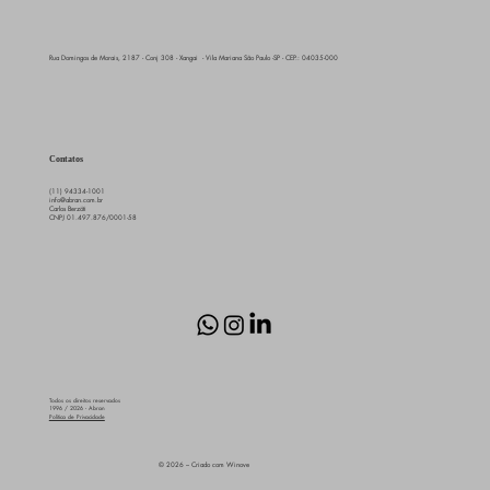
Rua Domingos de Morais, 2187 - Conj 308 - Xangai - Vila Mariana São Paulo -SP - CEP.: 04035-000
Contatos
(11) 94334-1001
info@abran.com.br
Carlos Berzöti
CNPJ 01.497.876/0001-58
Todos os direitos reservados
1996 / 2026 - Abran
Política de Privacidade
© 2026 – Criado com Winove